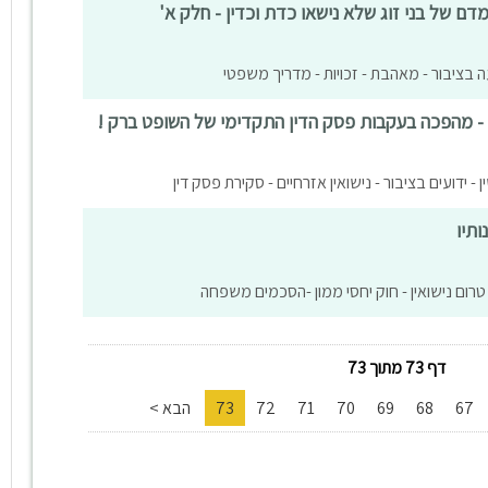
מדם של בני זוג שלא נישאו כדת וכדין - חלק א'
עה בציבור - מאהבת - זכויות - מדריך משפטי
ור - מהפכה בעקבות פסק הדין התקדימי של השופט ברק !
 - ידועים בציבור - נישואין אזרחיים - סקירת פסק דין
ותיו
רום נישואין - חוק יחסי ממון -הסכמים משפחה
דף 73 מתוך 73
67
68
69
70
71
72
73
הבא >