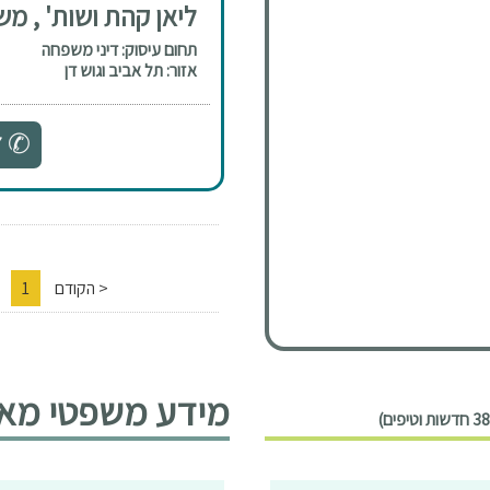
ליאן קהת ושות' , משר
תחום עיסוק: דיני משפחה
אזור: תל אביב וגוש דן
7
< הקודם
1
2
מידע משפטי מאמ