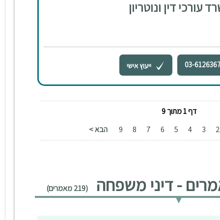
ד עורכי דין ונוטריון
03-612636
ייעוץ אישי
דף 1 מתוך 9
3
4
5
6
7
8
9
הבא >
רים - דיני משפחה
(219 מאמרים)