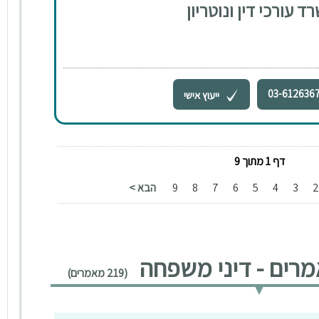
ד עורכי דין ונוטריון
03-612636
ייעוץ אישי
דף 1 מתוך 9
3
4
5
6
7
8
9
הבא >
רים - דיני משפחה
(219 מאמרים)