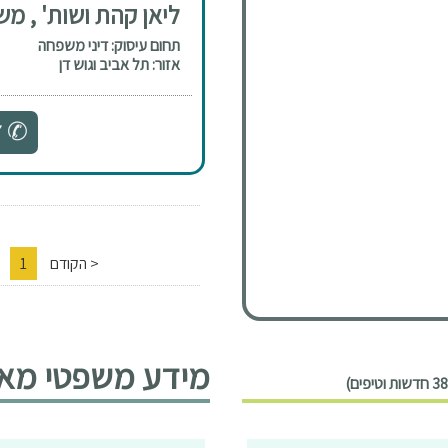
ליאן קהת ושות' , משר
תחום עיסוק: דיני משפחה
אזור: תל אביב וגוש דן
7
< הקודם
1
2
מידע משפטי מאמ