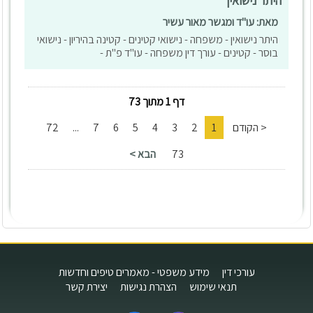
היתר נישואין
מאת: עו"ד ומגשר מאור עשיר
היתר נישואין - משפחה - נישואי קטינים - קטינה בהיריון - נישואי
בוסר - קטינים - עורך דין משפחה - עו"ד פ"ת -
דף 1 מתוך 73
< הקודם
1
2
3
4
5
6
7
...
72
73
הבא >
עורכי דין
מידע משפטי - מאמרים טיפים וחדשות
תנאי שימוש
הצהרת נגישות
יצירת קשר