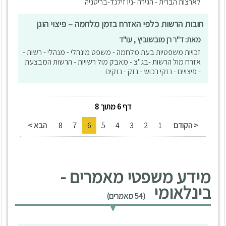
לארצות הברית - הגירה -ניו זילנד-בריטניה
חובות הרשות כלפי האזרח בזמן מלחמה – פיצוי הוגן
מאת: ד"ר רן מובשוביץ , עו"ד
זכויות משפטיות בעת מלחמה - משפט מינהלי - מנהלי - רשות -
אזרח מול הרשות -בג"צ - מאבק מול רשויות - הרשות המבצעת
- פיצויים - נזקי רכוש - נזק - נזקים
דף 6 מתוך 8
< הקודם
1
2
3
4
5
6
7
8
הבא >
מידע משפטי מאמרים -
בינלאומי
(54 מאמרים)