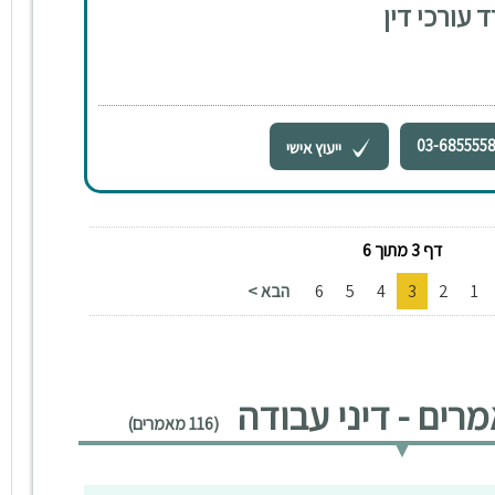
 עורכי דין
03-685555
ייעוץ אישי
דף 3 מתוך 6
1
2
3
4
5
6
הבא >
ים - דיני עבודה
(116 מאמרים)