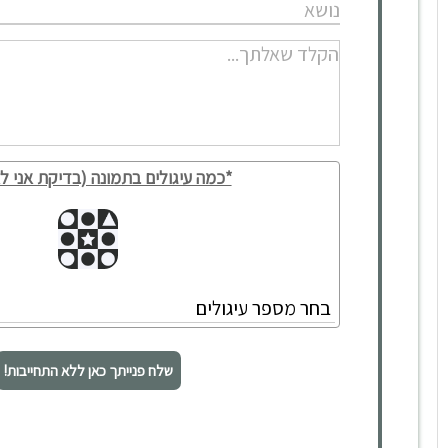
1. הטרדה מינית בעבודה
2. ניצול מרות וסמכות
3. אפלייה בקבלה לעבודה
4. אפלייה על רקע מגדרי, גזע, דת, גיל, נכות ועוד…
5. אוכלוסיות מיוחדות בעבודה
6. התעמרות במקום העבודה
כל אלו מהווים אתגר לא פשוט למעסיקים ולמנהלי משאבי אנוש
בעסקים פרטיים, חברות, גופים ציבוריים, עמותות, משרדי ממשלה
*כמה עיגולים בתמונה (בדיקת אני לא
וכו', שכעת נדרשים לתת מענה הולם לצרכים שבעבר היו
מתעלמים מהם.
שלח פנייתך כאן ללא התחייבות!