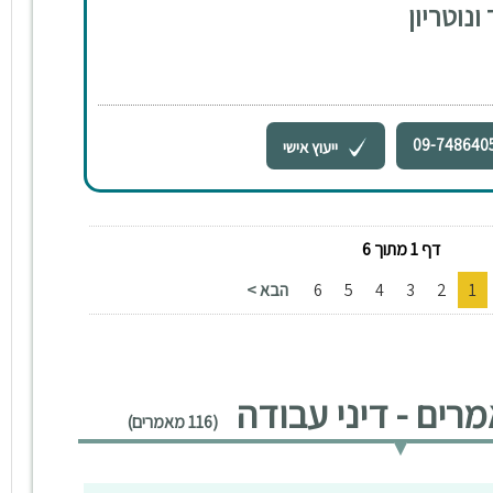
ונוטריון
09-748640
ייעוץ אישי
דף 1 מתוך 6
1
2
3
4
5
6
הבא >
ים - דיני עבודה
(116 מאמרים)