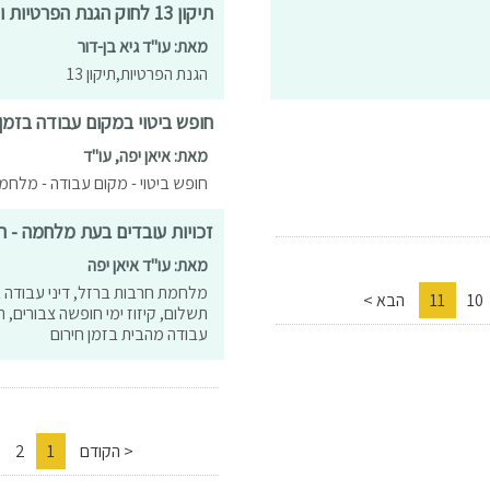
תיקון 13 לחוק הגנת הפרטיות ולמה התעלמות מהחוק עלולה לעלות לעסק ביוקר
מאת: עו"ד גיא בן-דור
הגנת הפרטיות,תיקון 13
חופש ביטוי במקום עבודה בזמ
מאת: איאן יפה, עו"ד
חופש ביטוי - מקום עבודה - מלחמ
זכויות עובדים בעת מלחמה - ה
מאת: עו"ד איאן יפה
מלחמת חרבות ברזל, דיני עבודה ב
10
11
הבא >
תשלום, קיזוז ימי חופשה צבורים, 
עבודה מהבית בזמן חירום
< הקודם
1
2