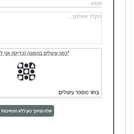
1. הטרדה מינית בעבודה
2. ניצול מרות וסמכות
3. אפלייה בקבלה לעבודה
4. אפלייה על רקע מגדרי, גזע, דת, גיל, נכות ועוד…
5. אוכלוסיות מיוחדות בעבודה
6. התעמרות במקום העבודה
כל אלו מהווים אתגר לא פשוט למעסיקים ולמנהלי משאבי אנוש
בעסקים פרטיים, חברות, גופים ציבוריים, עמותות, משרדי ממשלה
*כמה עיגולים בתמונה (בדיקת אני לא
וכו', שכעת נדרשים לתת מענה הולם לצרכים שבעבר היו
מתעלמים מהם.
שלח פנייתך כאן ללא התחייבות!