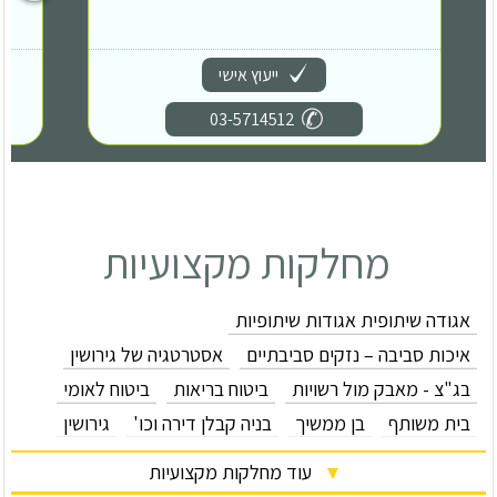
ייעוץ אישי
03-5714512
מחלקות מקצועיות
אגודה שיתופית אגודות שיתופיות
איכות סביבה – נזקים סביבתיים
אסטרטגיה של גירושין
בג"צ - מאבק מול רשויות
ביטוח בריאות
ביטוח לאומי
בית משותף
בן ממשיך
בניה קבלן דירה וכו'
גירושין
גישור גירושין
גישור מגזר חקלאי
דוחות חניה
עוד מחלקות מקצועיות
דין אמריקאי - חוות דעת דין זר
דיני בנקאות
דיני מכרזים